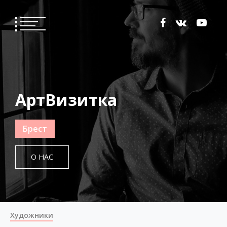
АртВизитка
Брест
О НАС
Художники