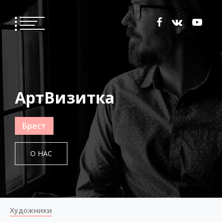
АртВизитка
Брест
О НАС
Художники