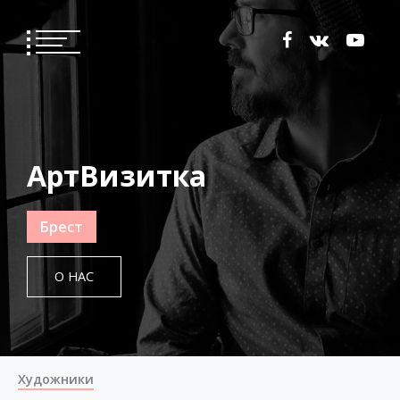
АртВизитка
Брест
О НАС
Художники