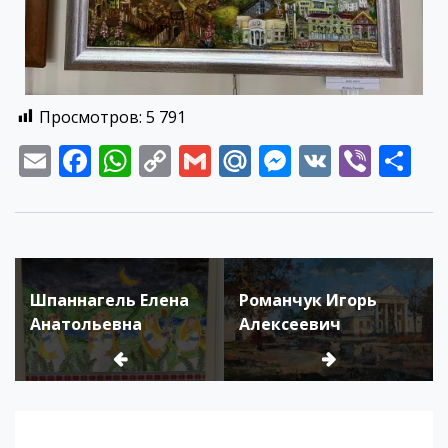
Просмотров:
5 791
Email
Facebook
WhatsApp
Copy
Gmail
Mail.Ru
Messenge
VK
Vibe
О
Link
Шпаннагель Елена
Романчук Игорь
Анатольевна
Алексеевич