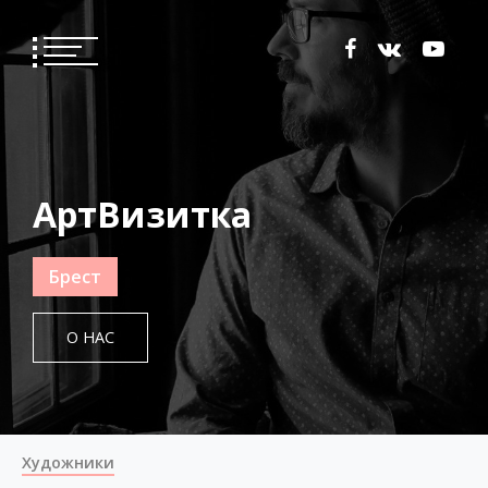
АртВизитка
Брест
О НАС
Художники